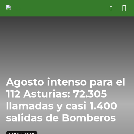
Agosto intenso para el
112 Asturias: 72.305
llamadas y casi 1.400
salidas de Bomberos