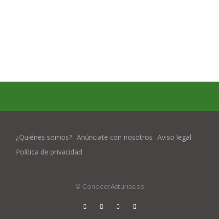
¿Quiénes somos?
Anúnciate con nosotros
Aviso legal
Política de privacidad
© ConocerAsturias.es