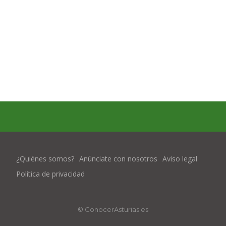
¿Quiénes somos?
Anúnciate con nosotros
Aviso legal
Política de privacidad
© ConocerAsturias.es