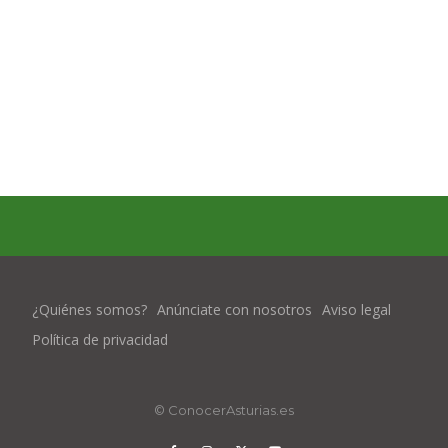
¿Quiénes somos?
Anúnciate con nosotros
Aviso legal
Política de privacidad
© ConocerAsturias.es