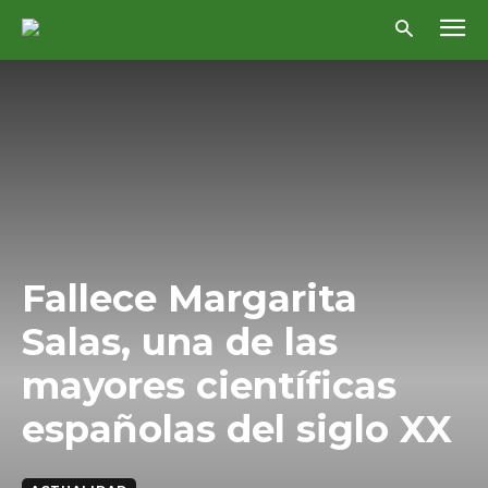
Fallece Margarita
Salas, una de las
mayores científicas
españolas del siglo XX