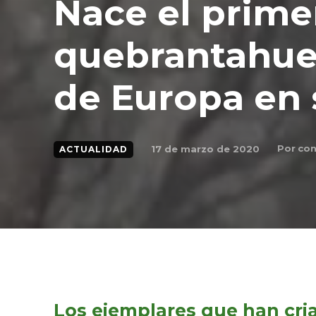
Nace el prime
quebrantahue
de Europa en 
Por
con
17 de marzo de 2020
ACTUALIDAD
Los ejemplares que han cria