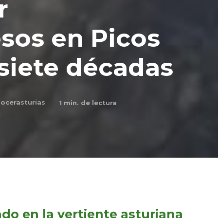
r
sos en Picos
siete décadas
ocerasturias
1
min. de lectura
do en la vertiente asturiana