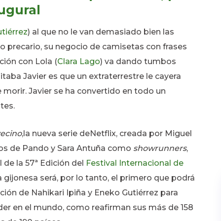
augural
tiérrez
) al que no le van demasiado bien las
jo precario, su negocio de camisetas con frases
ción con Lola (
Clara Lago
) va dando tumbos
ba Javier es que un extraterrestre le cayera
morir. Javier se ha convertido en todo un
tes.
vecino
,
la nueva serie de
Netflix,
creada por
Miguel
los de Pando y Sara Antuña como
showrunners
,
 de la 57ª Edición del
Festival Internacional de
a gijonesa será, por lo tanto, el primero que podrá
cción de
Nahikari Ipiña y Eneko Gutiérrez para
íder en el mund
o, como reafirman sus más de 158