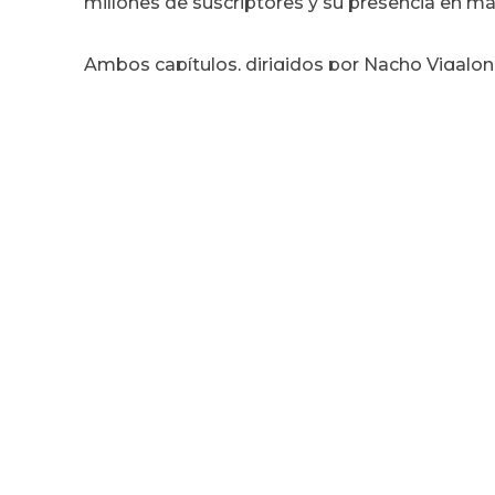
millones de suscriptores y su presencia en má
Ambos capítulos
, dirigido
s
por Nacho Vigalon
el cineasta cántabro, que ya estrenó en nues
Hollywood 7:35 de la mañana y establece un pu
en 1963 como Certamen Internacional de Cine
fallecido Isaac del Rivero.
- P