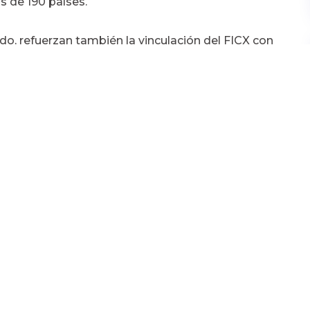
s de 190 países.
do, refuerza
n
también la vinculación del FICX
con
tra ciudad su cortometraje nominado al Oscar de
ente con el propio origen del Festival, que nació
 y Televisión de la mano del recientemente
ublicidad -