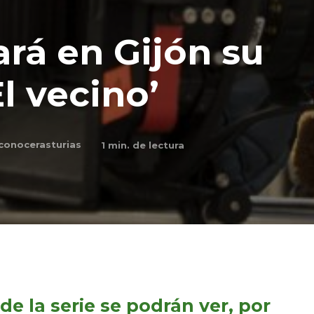
ará en Gijón su
El vecino’
conocerasturias
1
min. de lectura
de la serie se podrán ver, por