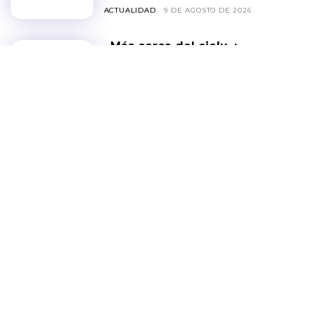
ACTUALIDAD
9 DE AGOSTO DE 2026
«Más cerca del cielu»:
jornada gratuita para ver
el eclipse desde
Cuitunigru, a 1.850
metros de altitud
ACTUALIDAD
9 DE AGOSTO DE 2026
Tráfico y aparcamiento
en Ribadesella durante la
Fiesta de las Piraguas
2026
ACTUALIDAD
7 DE AGOSTO DE 2026
Deva celebra las fiestas
de San Salvador del 7 al
9 de agosto
FIESTAS
5 DE AGOSTO DE 2026