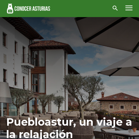
Puebloastur, un viaje a
la relajación