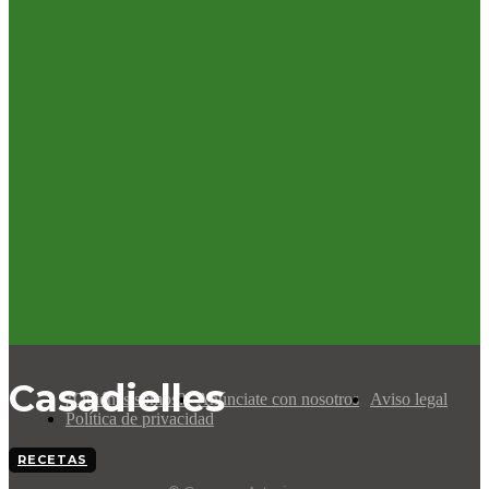
Casadielles
¿Quiénes somos?
Anúnciate con nosotros
Aviso legal
Política de privacidad
RECETAS