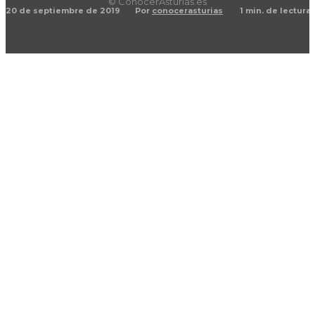
© ConocerAsturias.es
20 de septiembre de 2019
1
min. de lectura
Por
conocerasturias