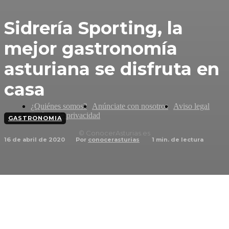
Sidrería Sporting, la
mejor gastronomía
asturiana se disfruta en
casa
¿Quiénes somos?
Anúnciate con nosotros
Aviso legal
Política de privacidad
GASTRONOMIA
© ConocerAsturias.es
16 de abril de 2020
1
min. de lectura
Por
conocerasturias