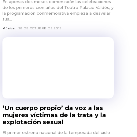
En apenas dos meses comenzarán las celebraciones
de los primeros cien años del Teatro Palacio Valdés, y
la programación conmemorativa empieza a desvelar
sus...
Música
28 DE OCTUBRE DE 2019
‘Un cuerpo propio’ da voz a las
mujeres víctimas de la trata y la
explotación sexual
El primer estreno nacional de la temporada del ciclo