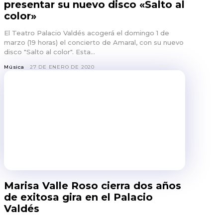
presentar su nuevo disco «Salto al
color»
El Teatro Palacio Valdés acogerá el domingo 1 de
marzo (19 horas) el concierto de Amaral, con su nuevo
disco "Salto al color". Esta...
Música
27 DE ENERO DE 2020
Marisa Valle Roso cierra dos años
de exitosa gira en el Palacio
Valdés