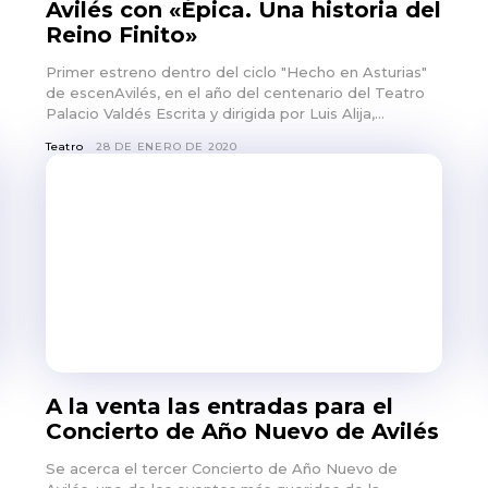
Avilés con «Épica. Una historia del
Reino Finito»
Primer estreno dentro del ciclo "Hecho en Asturias"
de escenAvilés, en el año del centenario del Teatro
Palacio Valdés Escrita y dirigida por Luis Alija,...
Teatro
28 DE ENERO DE 2020
A la venta las entradas para el
Concierto de Año Nuevo de Avilés
Se acerca el tercer Concierto de Año Nuevo de