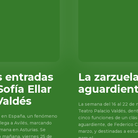
s entradas
La zarzuela
ofía Ellar
aguardiente
Valdés
La semana del 16 al 22 de m
Teatro Palacio Valdés, den
ven en España, un fenómeno
cinco funciones de un clási
llega a Avilés, marcando
aguardiente, de Federico Ch
mana en Asturias. Se
marzo, y destinadas a estu
do mañana, viernes 25 de