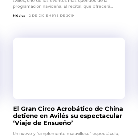
Avilés, uno de los eventos más queridos de la
programación navideña. El recital, que ofrecerá...
Música
2 DE DICIEMBRE DE 2019
El Gran Circo Acrobático de China
detiene en Avilés su espectacular
‘Viaje de Ensueño’
Un nuevo y "simplemente maravilloso" espectáculo,