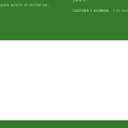
para el...
a asistir al recital se...
CULTURA Y AGENDA
3 DE MA