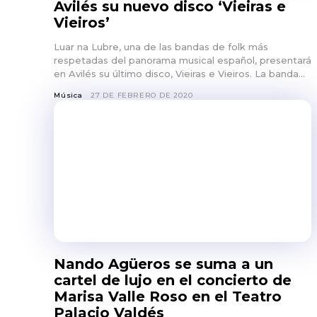
Avilés su nuevo disco ‘Vieiras e
Vieiros’
Luar na Lubre, una de las bandas de folk más
respetadas del panorama musical español, presentará
en Avilés su último disco, Vieiras e Vieiros. La banda...
Música
27 DE FEBRERO DE 2020
Nando Agüeros se suma a un
cartel de lujo en el concierto de
Marisa Valle Roso en el Teatro
Palacio Valdés