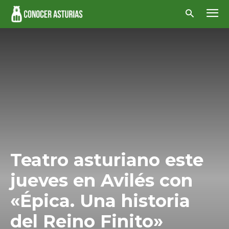
Teatro asturiano este
jueves en Avilés con
«Épica. Una historia
del Reino Finito»