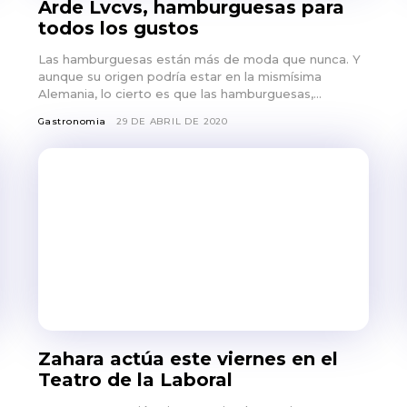
Arde Lvcvs, hamburguesas para
todos los gustos
Las hamburguesas están más de moda que nunca. Y
aunque su origen podría estar en la mismísima
Alemania, lo cierto es que las hamburguesas,...
Gastronomia
29 DE ABRIL DE 2020
Zahara actúa este viernes en el
Teatro de la Laboral