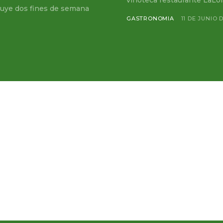
vinoteca restaurante LaLola
GASTRONOMIA
11 DE JUNIO 