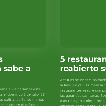
s
5 restaura
 sabe a
reabierto 
Asturias se encamina hacia 
la fase 3 y ya vislumbra l
Sabe a Mar' arranca este
restaurantes reabre sus pu
a el domingo 5 de julio, 28
las garantías sanitarias. 
s culinarias, tanto menús
días trabajan a pleno rendimiento. Había muchas ganas de 
a mar tienen el máximo