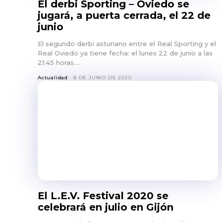
El derbi Sporting – Oviedo se
jugará, a puerta cerrada, el 22 de
junio
El segundo derbi asturiano entre el Real Sporting y el
Real Oviedo ya tiene fecha: el lunes 22 de junio a las
21:45 horas....
Actualidad
8 DE JUNIO DE 2020
El L.E.V. Festival 2020 se
celebrará en julio en Gijón