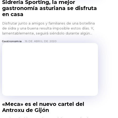
Sidrería Sporting, la mejor
gastronomía asturiana se disfruta
en casa
Disfrutar junto a amigos y familiares de una botellina
de sidra y una buena resulta imposible estos días. Y,
lamentablemente, seguirá siéndolo durante algún...
Gastronomia
16 DE ABRIL DE 2020
«Meca» es el nuevo cartel del
Antroxu de Gijón