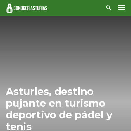
Asturies, destino
pujante en turismo
deportivo de pádel y
tenis