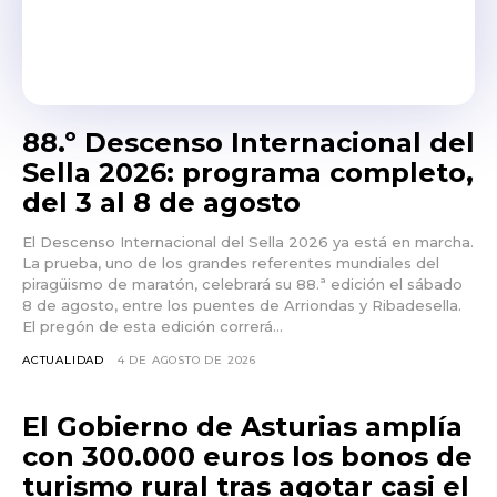
88.º Descenso Internacional del
Sella 2026: programa completo,
del 3 al 8 de agosto
El Descenso Internacional del Sella 2026 ya está en marcha.
La prueba, uno de los grandes referentes mundiales del
piragüismo de maratón, celebrará su 88.ª edición el sábado
8 de agosto, entre los puentes de Arriondas y Ribadesella.
El pregón de esta edición correrá...
ACTUALIDAD
4 DE AGOSTO DE 2026
El Gobierno de Asturias amplía
con 300.000 euros los bonos de
turismo rural tras agotar casi el