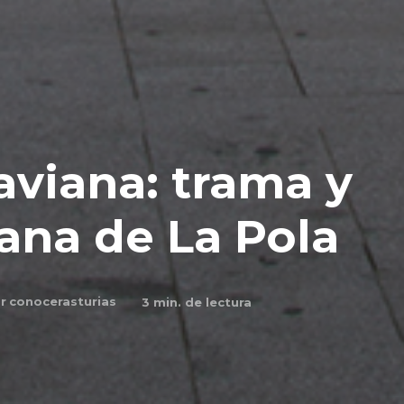
aviana: trama y
ana de La Pola
r
conocerasturias
3
min. de lectura