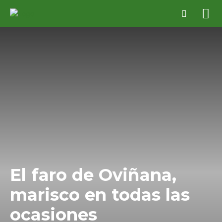
El faro de Oviñana,
marisco en todas las
ocasiones