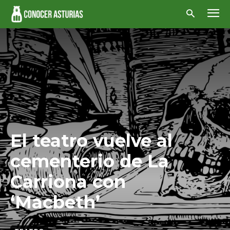
El teatro vuelve al
cementerio de La
Carriona con
‘Macbeth’