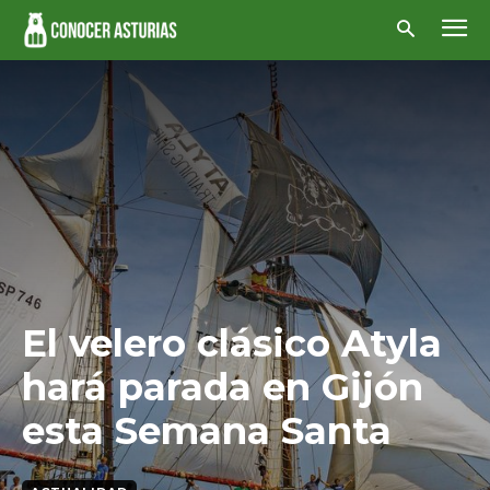
El velero clásico Atyla
hará parada en Gijón
esta Semana Santa