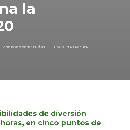
na la
20
Por
conocerasturias
1
min. de lectura
bilidades de diversión
1 horas, en cinco puntos de