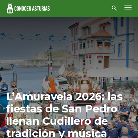
L’Amuravela 2026: las
fiestas de San Pedro
llenan Cudillero de
tradición y música