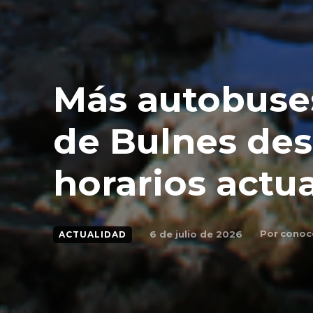
Más autobuses
de Bulnes desd
horarios actu
Por
conoc
6 de julio de 2026
ACTUALIDAD