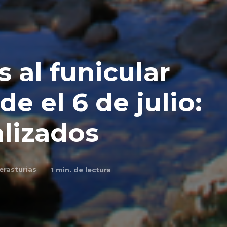
 al funicular
e el 6 de julio:
alizados
erasturias
1
min. de lectura