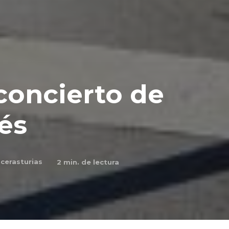
concierto de
és
cerasturias
2
min. de lectura