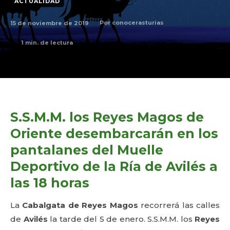
ACTUALIDAD
15 de noviembre de 2019
Por
conocerasturias
1
min. de lectura
S.S.M.M. los Reyes Magos de
Oriente desembarcarán en los
pantalanes del Muelle
Deportivo de la Ría de Avilés a
las 18 horas
La
Cabalgata de Reyes Magos
recorrerá las calles
de
Avilés
la tarde del 5 de enero. S.S.M.M. los
Reyes