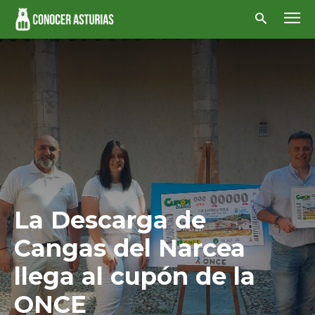
La Descarga de
Cangas del Narcea
llega al cupón de la
ONCE