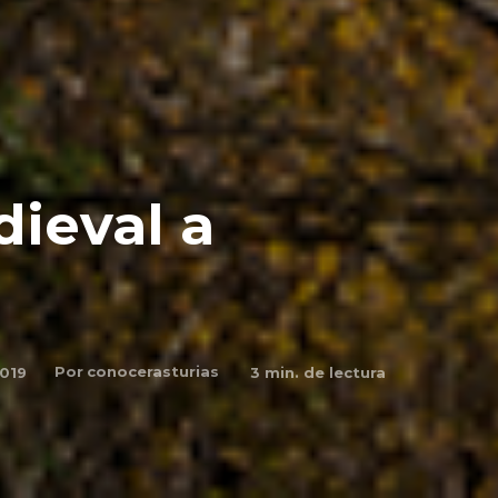
ieval a
Por
conocerasturias
2019
3
min. de lectura