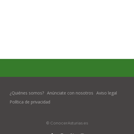
¿Quiénes somos?
Anúnciate con nosotros
Aviso legal
Política de privacidad
© ConocerAsturias.es