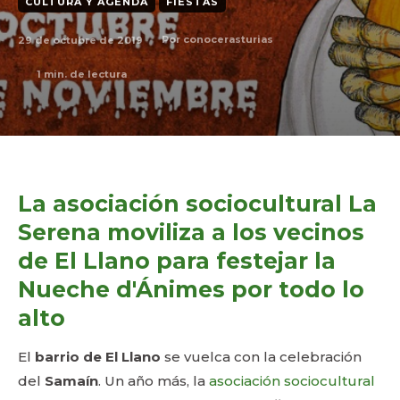
CULTURA Y AGENDA
FIESTAS
29 de octubre de 2019
Por
conocerasturias
1
min. de lectura
La asociación sociocultural La
Serena moviliza a los vecinos
de El Llano para festejar la
Nueche d'Ánimes por todo lo
alto
El
barrio de El Llano
se vuelca con la celebración
del
Samaín
. Un año más, la
asociación sociocultural