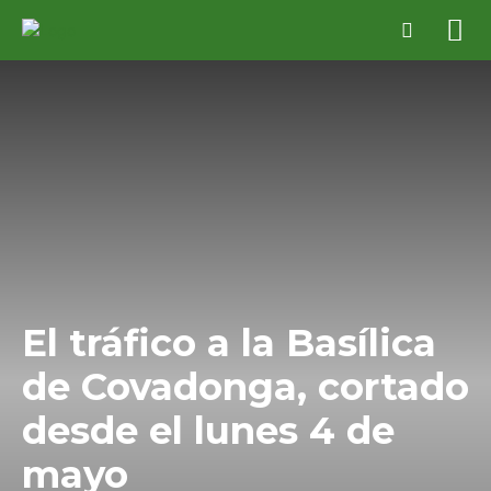
El tráfico a la Basílica
de Covadonga, cortado
desde el lunes 4 de
mayo