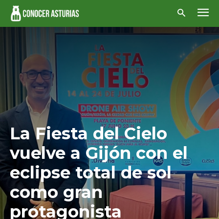
La Fiesta del Cielo
vuelve a Gijón con el
eclipse total de sol
como gran
protagonista