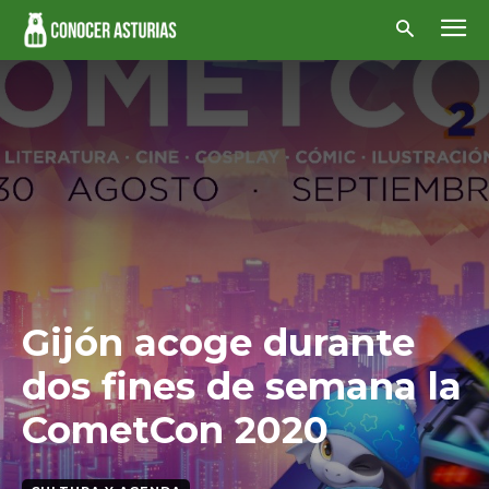
Gijón acoge durante
dos fines de semana la
CometCon 2020