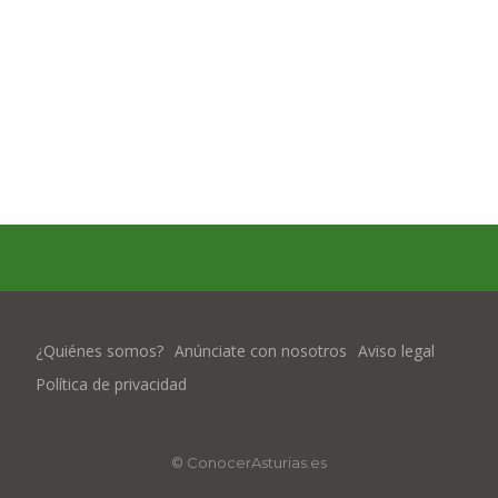
¿Quiénes somos?
Anúnciate con nosotros
Aviso legal
Política de privacidad
© ConocerAsturias.es