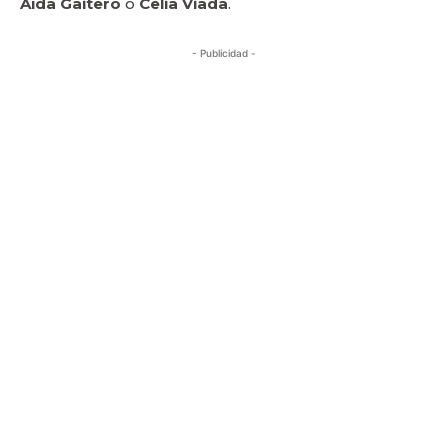
Aída Gaitero
o
Celia Viada
.
- Publicidad -