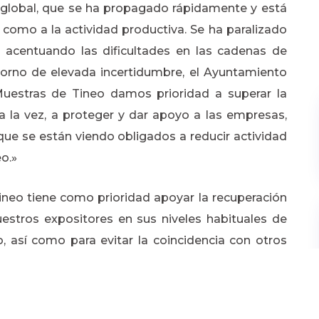
 global, que se ha propagado rápidamente y está
 como a la actividad productiva. Se ha paralizado
n acentuando las dificultades en las cadenas de
orno de elevada incertidumbre, el Ayuntamiento
Muestras de Tineo damos prioridad a superar la
a la vez, a proteger y dar apoyo a las empresas,
e se están viendo obligados a reducir actividad
o.»
ineo tiene como prioridad apoyar la recuperación
uestros expositores en sus niveles habituales de
, así como para evitar la coincidencia con otros
mismo tiempo, no interferir en la organización del
naderas previstos en el recinto ferial de Santa
amen para el segundo semestre del año.