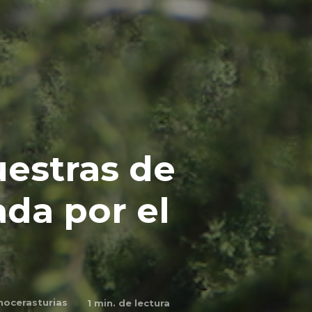
uestras de
ada por el
nocerasturias
1
min. de lectura