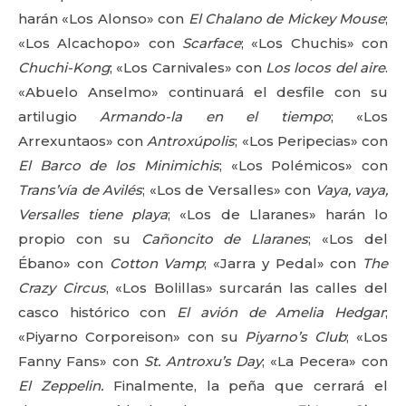
harán «Los Alonso» con
El Chalano de Mickey Mouse
;
«Los Alcachopo» con
Scarface
; «Los Chuchis» con
Chuchi-Kong
; «Los Carnivales» con
Los locos del aire
.
«Abuelo Anselmo» continuará el desfile con su
artilugio
Armando-la en el tiempo
; «Los
Arrexuntaos» con
Antroxúpolis
; «Los Peripecias» con
El Barco de los Minimichis
; «Los Polémicos» con
Trans’vía de Avilés
; «Los de Versalles» con
Vaya, vaya,
Versalles tiene playa
; «Los de Llaranes» harán lo
propio con su
Cañoncito de Llaranes
; «Los del
Ébano» con
Cotton Vamp
; «Jarra y Pedal» con
The
Crazy Circus
, «Los Bolillas» surcarán las calles del
casco histórico con
El avión de Amelia Hedgar
;
«Piyarno Corporeison» con su
Piyarno’s Club
; «Los
Fanny Fans» con
St. Antroxu’s Day
; «La Pecera» con
El Zeppelin.
Finalmente, la peña que cerrará el