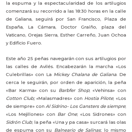
la espuma y la espectacularidad de los artilugios
comenzará su recorrido a las 18:30 horas en la calle
de Galiana, seguirá por San Francisco, Plaza de
España, La Cámara, Doctor Graíño, plaza del
Vaticano, Orejas Sierra, Esther Carreño, Juan Ochoa
y Edificio Fuero.
Este año 25 peñas navegarán con sus artilugios por
las calles de Avilés. Encabezarán la marcha «Los
Culebrillas» con La
Mickey Chalana de Galiana
. De
cerca le seguirán, por orden de aparición, la peña
«Bar Karma» con su
Barbfer Shop
; «Vehinsa» con
Cotton Club; «
Malasmadres» con
Hostia Pilote
; «Los
de siempre» con
Al Sidrino- Los Gansters de siempre
;
«Los Mejillones» con
Bar One
; «Los Sidrones» con
Sidrón Club
; la peña «Una y pa casa» surcará las olas
de espuma con su
Balneario de Salinas
; lo mismo