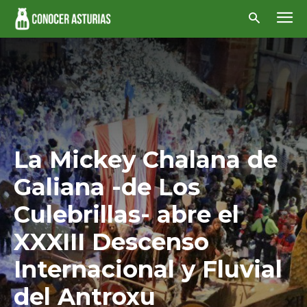
La Mickey Chalana de
Galiana -de Los
Culebrillas- abre el
XXXIII Descenso
Internacional y Fluvial
del Antroxu