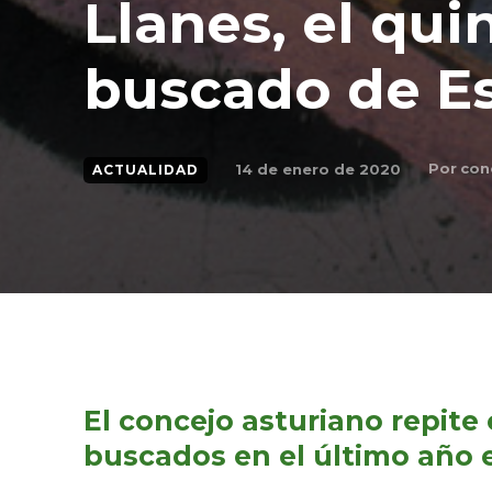
Llanes, el qu
buscado de E
Por
con
14 de enero de 2020
ACTUALIDAD
El concejo asturiano repit
buscados en el último año e