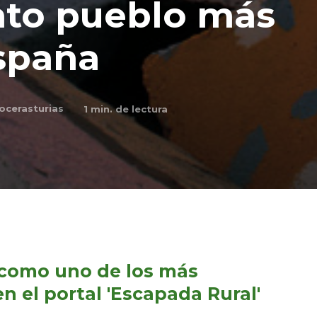
into pueblo más
spaña
ocerasturias
1
min. de lectura
e como uno de los más
n el portal 'Escapada Rural'