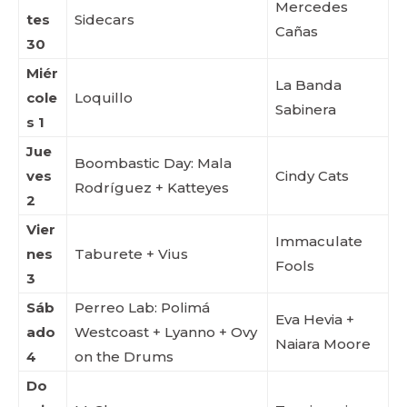
Mercedes
tes
Sidecars
Cañas
30
Miér
La Banda
cole
Loquillo
Sabinera
s 1
Jue
Boombastic Day: Mala
ves
Cindy Cats
Rodríguez + Katteyes
2
Vier
Immaculate
nes
Taburete + Vius
Fools
3
Sáb
Perreo Lab: Polimá
Eva Hevia +
ado
Westcoast + Lyanno + Ovy
Naiara Moore
4
on the Drums
Do