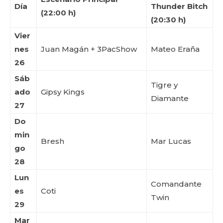
Día
Thunder Bitch
(22:00 h)
(20:30 h)
Vier
nes
Juan Magán + 3PacShow
Mateo Eraña
26
Sáb
Tigre y
ado
Gipsy Kings
Diamante
27
Do
min
Bresh
Mar Lucas
go
28
Lun
Comandante
es
Coti
Twin
29
Mar