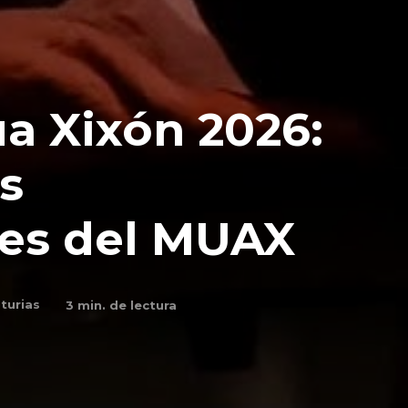
a Xixón 2026:
s
les del MUAX
turias
3
min. de lectura