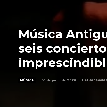
Música Antigu
seis concierto
imprescindib
Por
conoceras
16 de junio de 2026
MÚSICA