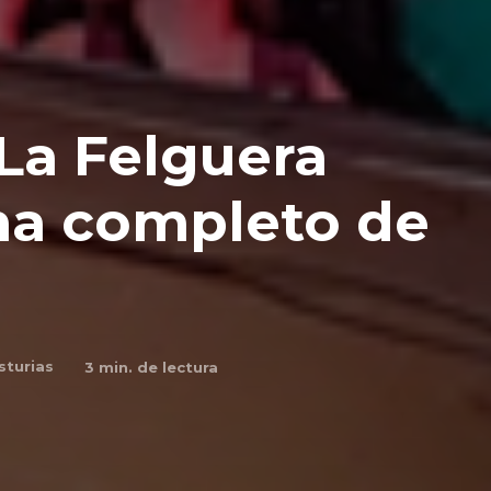
La Felguera
ma completo de
sturias
3
min. de lectura