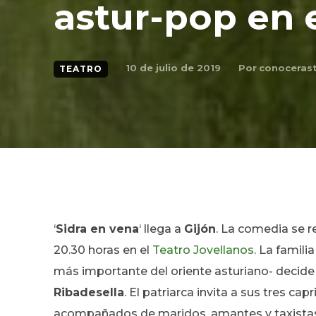
astur-pop en 
Por
conocerast
10 de julio de 2019
TEATRO
‘
Sidra en vena
‘ llega a
Gijón
. La comedia se re
20.30 horas en el
Teatro Jovellanos
. La famil
más importante del oriente asturiano- decide
Ribadesella
. El patriarca invita a sus tres c
acompañados de maridos, amantes y taxistas. T