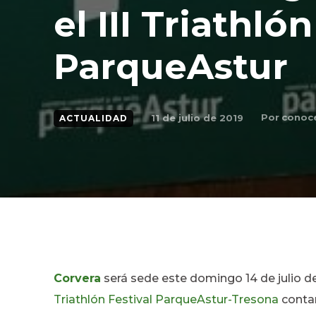
el III Triathló
ParqueAstur
Por
conoce
11 de julio de 2019
ACTUALIDAD
Corvera
será sede este domingo 14 de julio d
Triathlón Festival ParqueAstur-Tresona
contar