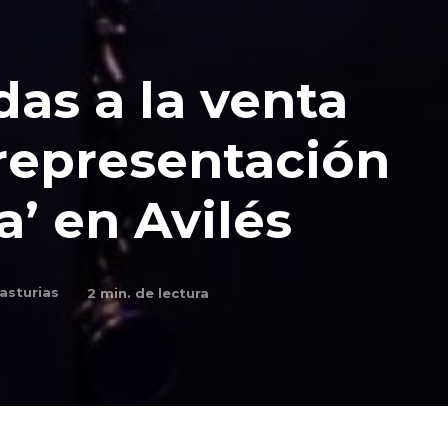
das a la venta
 representación
’ en Avilés
asturias
2
min. de lectura