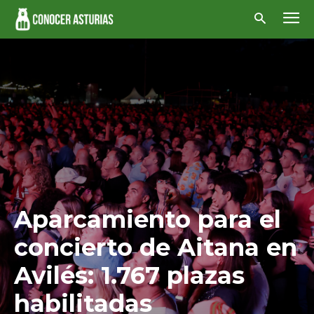
Aparcamiento para el
concierto de Aitana en
Avilés: 1.767 plazas
habilitadas