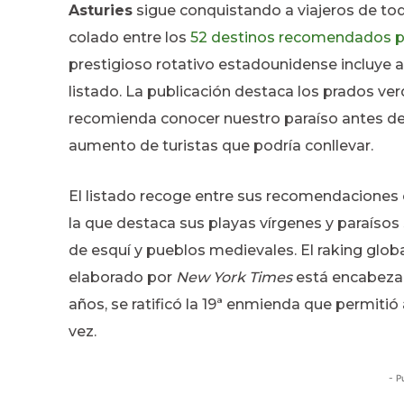
Asturies
sigue conquistando a viajeros de to
colado entre los
52 destinos recomendados p
prestigioso rotativo estadounidense incluye a
listado. La publicación destaca los prados ve
recomienda conocer nuestro paraíso antes de 
aumento de turistas que podría conllevar.
El listado recoge entre sus recomendaciones
la que destaca sus playas vírgenes y paraísos s
de esquí y pueblos medievales. El raking glo
elaborado por
New York Times
está encabezado
años, se ratificó la 19ª enmienda que permiti
vez.
- P