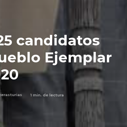
 25 candidatos
Pueblo Ejemplar
020
erasturias
1
min. de lectura