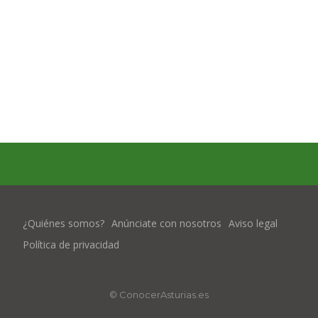
¿Quiénes somos?
Anúnciate con nosotros
Aviso legal
Política de privacidad
© ConocerAsturias.es