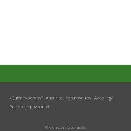
¿Quiénes somos?
Anúnciate con nosotros
Aviso legal
Política de privacidad
© ConocerAsturias.es