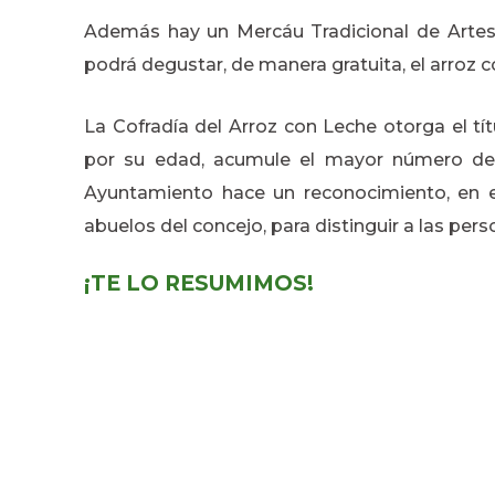
Además hay un Mercáu Tradicional de Artesa
podrá degustar, de manera gratuita, el arroz 
La Cofradía del Arroz con Leche otorga el tí
por su edad, acumule el mayor número de 
Ayuntamiento hace un reconocimiento, en el 
abuelos del concejo, para distinguir a las pe
¡TE LO RESUMIMOS!
Qué:
Festival del Arroz con Leche
Cuándo:
10 de mayo de 2020
Dónde:
Cabranes