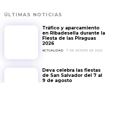
ÚLTIMAS NOTICIAS
Tráfico y aparcamiento
en Ribadesella durante la
Fiesta de las Piraguas
2026
ACTUALIDAD
7 DE AGOSTO DE 2026
Deva celebra las fiestas
de San Salvador del 7 al
9 de agosto
FIESTAS
5 DE AGOSTO DE 2026
Semana Grande de Gijón
2026: conciertos
gratuitos en Poniente y la
Plaza Mayor del 6 al 14