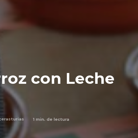
rroz con Leche
erasturias
1
min. de lectura