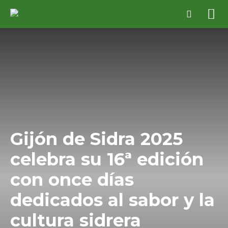
Gijón de Sidra 2025
celebra su 16ª edición
con once días
dedicados al sabor y la
cultura sidrera