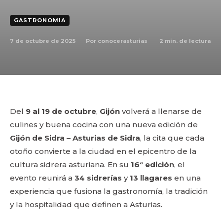
GASTRONOMIA
7 de octubre de 2025
2
min. de lectura
Por
conocerasturias
Del
9 al 19 de octubre
,
Gijón
volverá a llenarse de
culines y buena cocina con una nueva edición de
Gijón de Sidra – Asturias de Sidra
, la cita que cada
otoño convierte a la ciudad en el epicentro de la
cultura sidrera asturiana. En su
16ª edición
, el
evento reunirá a
34 sidrerías
y
13 llagares
en una
experiencia que fusiona la gastronomía, la tradición
y la hospitalidad que definen a Asturias.