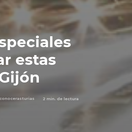
speciales
r estas
Gijón
conocerasturias
2
min. de lectura