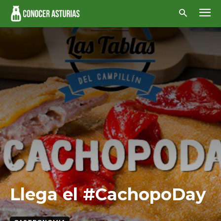
Llega el #CachopoDay